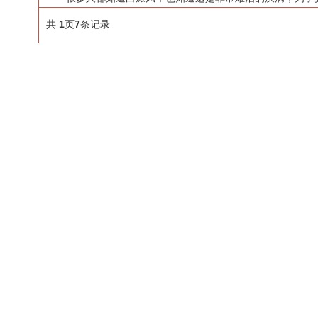
共
1
页
7
条记录