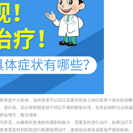
块是什么疾病，这样患者可以自己在家对照身上的白斑有个初步的诊断
、瓷白色。且白斑初期形状不同以不规则图形出现，也有起病时为点状减
积会增大，数目增多。
常见，白癜风对患者的外观影响较大，需要及时进行治疗，如果治疗不
患者需及时到医院进行检测使用治疗，避免给自身造成更加严重的影响。