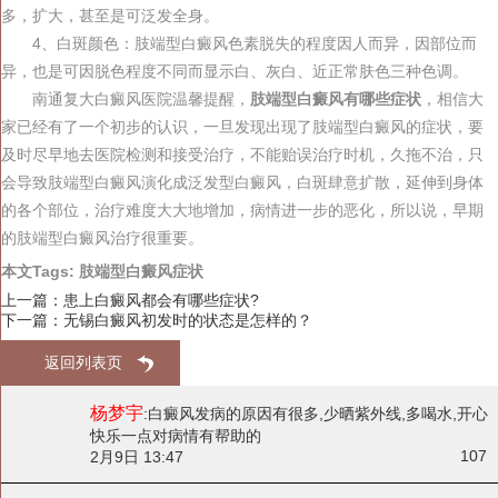
多，扩大，甚至是可泛发全身。
4、白斑颜色：肢端型白癜风色素脱失的程度因人而异，因部位而
异，也是可因脱色程度不同而显示白、灰白、近正常肤色三种色调。
南通复大白癜风医院温馨提醒，
肢端型白癜风有哪些症状
，相信大
家已经有了一个初步的认识，一旦发现出现了肢端型白癜风的症状，要
及时尽早地去医院检测和接受治疗，不能贻误治疗时机，久拖不治，只
会导致肢端型白癜风演化成泛发型白癜风，白斑肆意扩散，延伸到身体
的各个部位，治疗难度大大地增加，病情进一步的恶化，所以说，早期
的肢端型白癜风治疗很重要。
本文Tags:
肢端型白癜风症状
上一篇：
患上白癜风都会有哪些症状?
下一篇：
无锡白癜风初发时的状态是怎样的？
返回列表页
杨梦宇
:
白癜风发病的原因有很多,少晒紫外线,多喝水,开心
快乐一点对病情有帮助的
107
2月9日 13:47