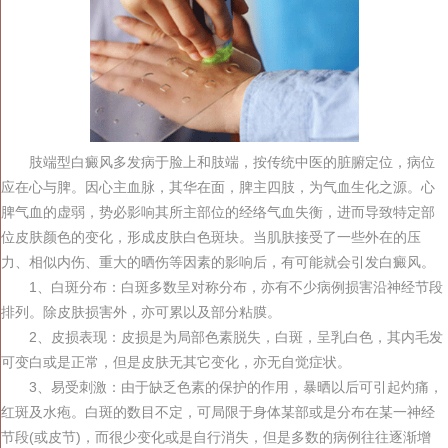
肢端型白癜风多发病于脸上和肢端，按传统中医的脏腑定位，病位
应在心与脾。因心主血脉，其华在面，脾主四肢，为气血生化之源。心
脾气血的虚弱，势必影响其所主部位的经络气血失衡，进而导致特定部
位皮肤颜色的变化，形成皮肤白色斑块。当肌肤接受了一些外在的压
力、相似内伤、重大的晒伤等因素的影响后，有可能就会引发白癜风。
1、白斑分布：白斑多数呈对称分布，亦有不少病例损害沿神经节段
排列。除皮肤损害外，亦可累以及部分粘膜。
2、皮损表现：皮损是为局部色素脱失，白斑，呈乳白色，其内毛发
可变白或是正常，但是皮肤无其它变化，亦无自觉症状。
3、易受刺激：由于缺乏色素的保护的作用，暴晒以后可引起灼痛，
红斑及水疱。白斑的数目不定，可局限于身体某部或是分布在某一神经
节段(或皮节)，而很少变化或是自行消失，但是多数的病例往往逐渐增